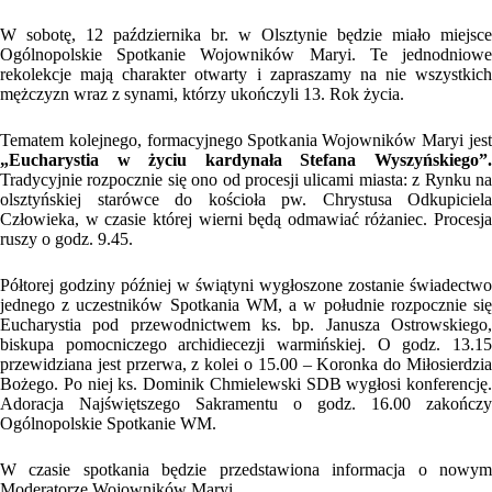
W sobotę, 12 października br. w Olsztynie będzie miało miejsce
Ogólnopolskie Spotkanie Wojowników Maryi. Te jednodniowe
rekolekcje mają charakter otwarty i zapraszamy na nie wszystkich
mężczyzn wraz z synami, którzy ukończyli 13. Rok życia.
Tematem kolejnego, formacyjnego Spotkania Wojowników Maryi jest
„Eucharystia w życiu kardynała Stefana Wyszyńskiego”.
Tradycyjnie rozpocznie się ono od procesji ulicami miasta: z Rynku na
olsztyńskiej starówce do kościoła pw. Chrystusa Odkupiciela
Człowieka, w czasie której wierni będą odmawiać różaniec. Procesja
ruszy o godz. 9.45.
Półtorej godziny później w świątyni wygłoszone zostanie świadectwo
jednego z uczestników Spotkania WM, a w południe rozpocznie się
Eucharystia pod przewodnictwem ks. bp. Janusza Ostrowskiego,
biskupa pomocniczego archidiecezji warmińskiej. O godz. 13.15
przewidziana jest przerwa, z kolei o 15.00 – Koronka do Miłosierdzia
Bożego. Po niej ks. Dominik Chmielewski SDB wygłosi konferencję.
Adoracja Najświętszego Sakramentu o godz. 16.00 zakończy
Ogólnopolskie Spotkanie WM.
W czasie spotkania będzie przedstawiona informacja o nowym
Moderatorze Wojowników Maryi.