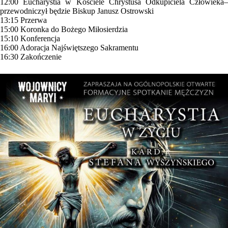
12:00 Eucharystia w Kościele Chrystusa Odkupiciela Człowieka–
przewodniczył będzie Biskup Janusz Ostrowski
13:15 Przerwa
15:00 Koronka do Bożego Miłosierdzia
15:10 Konferencja
16:00 Adoracja Najświętszego Sakramentu
16:30 Zakończenie