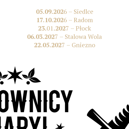
05.09.202
6 – Siedlce
17.10.202
6 – Radom
23.
01
.202
7 – Płock
06.03.202
7 – Stalowa Wola
22.05.202
7 – Gniezno