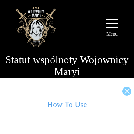
Przejdź
do
treści
Menu
Statut wspólnoty Wojownicy
Maryi