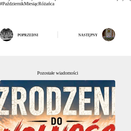
#PaździernikMiesiącRóżańca
POPRZEDNI
NASTĘPNY
Pozostałe wiadomości