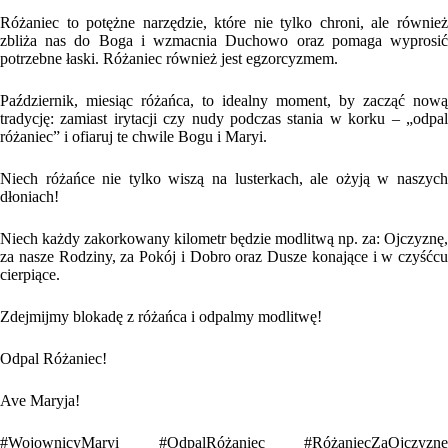
Różaniec to potężne narzędzie, które nie tylko chroni, ale również
zbliża nas do Boga i wzmacnia Duchowo oraz pomaga wyprosić
potrzebne łaski. Różaniec również jest egzorcyzmem.
Październik, miesiąc różańca, to idealny moment, by zacząć nową
tradycję: zamiast irytacji czy nudy podczas stania w korku – „odpal
różaniec” i ofiaruj te chwile Bogu i Maryi.
Niech różańce nie tylko wiszą na lusterkach, ale ożyją w naszych
dłoniach!
Niech każdy zakorkowany kilometr będzie modlitwą np. za: Ojczyznę,
za nasze Rodziny, za Pokój i Dobro oraz Dusze konające i w czyśćcu
cierpiące.
Zdejmijmy blokadę z różańca i odpalmy modlitwę!
Odpal Różaniec!
Ave Maryja!
#WojownicyMaryi #OdpalRóżaniec #RóżaniecZaOjczyznę