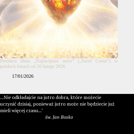
Premiera filmu „Najświętsze serce” („Sacré Coeur”) w
polskich kinach od 20 lutego 2026
17/01/2026
...Nie odkładajcie na jutro dobra, które możecie
uczynić dzisiaj, ponieważ jutro może nie będziecie już
mieli więcej czasu..."
św. Jan Bosko