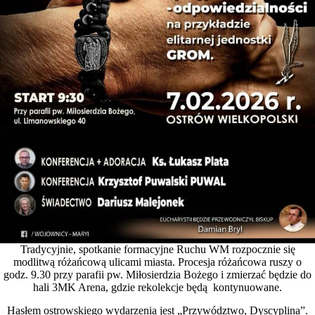
Tradycyjnie, spotkanie formacyjne Ruchu WM rozpocznie się
modlitwą różańcową ulicami miasta. Procesja różańcowa ruszy o
godz. 9.30 przy parafii pw. Miłosierdzia Bożego i zmierzać będzie do
hali 3MK Arena, gdzie rekolekcje będą kontynuowane.
Hasłem ostrowskiego wydarzenia jest „Przywództwo, Dyscyplina”.