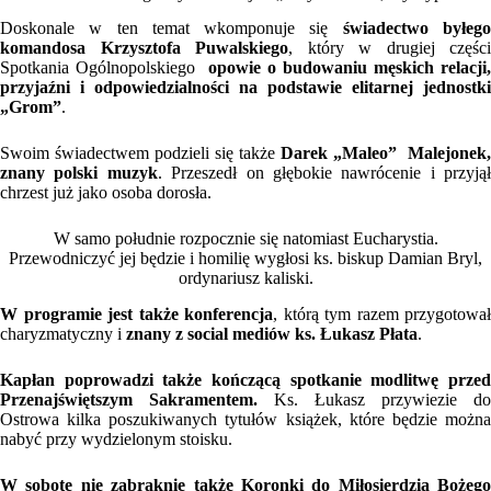
Doskonale w ten temat wkomponuje się
świadectwo byłeg
komandosa Krzysztofa Puwalskiego
, który w drugiej części
Spotkania Ogólnopolskiego
opowie o budowaniu męskich relacji,
przyjaźni i odpowiedzialności na podstawie elitarnej jednostki
„Grom”
.
Swoim świadectwem podzieli się także
Darek „Maleo” Malejonek,
znany polski muzyk
. Przeszedł on głębokie nawrócenie i przyjął
chrzest już jako osoba dorosła.
W samo południe rozpocznie się natomiast Eucharystia.
Przewodniczyć jej będzie i homilię wygłosi ks. biskup Damian Bryl,
ordynariusz kaliski.
W programie jest także konferencja
, którą tym razem przygotował
charyzmatyczny i
znany z social mediów ks. Łukasz Płata
.
Kapłan poprowadzi także kończącą spotkanie modlitwę przed
Przenajświętszym Sakramentem.
Ks. Łukasz przywiezie do
Ostrowa kilka poszukiwanych tytułów książek, które będzie można
nabyć przy wydzielonym stoisku.
W sobotę nie zabraknie także Koronki do Miłosierdzia Bożego