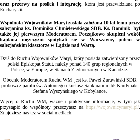
oraz przerwy na posiłek i integrację
, która jest przewidziana p
Eucharystii.
Wspólnota Wojowników Maryi została założona 10 lat temu przez
salezjanina ks. Dominika Chmielewskiego SDB. Ks. Dominik był
także jej pierwszym Moderatorem. Początkowo skupieni wokół
kapłana mężczyźni spotykali się w Warszawie, potem w
salezjańskim klasztorze w Lądzie nad Wartą.
Dziś do Ruchu Wojowników Maryi, który posiada zatwierdzony przez
polski Episkopat Statut, należy ponad 140 grup regionalnych w
Polsce, w Europie, w Stanach Zjednoczonych w Kanadzie.
Obecnie Moderatorem Ruchu WM jest ks. Paweł Żurawiński SDB,
proboszcz parafii św. Antoniego i kustosz Sanktuarium bł. Kardynała
Stefana Wyszyńskiego w Kobylance.
Więcej o Ruchu WM, ważne i praktyczne informacje, w tym jak
przystąpić do wspólnoty przeczytasz na
https://wojownicymaryi.pl/
.
Znajdziesz nas też w social mediach.