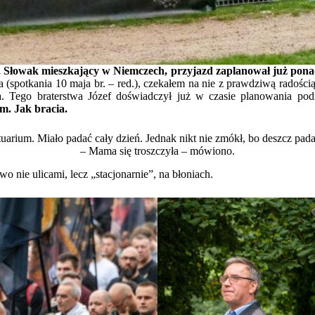
 Słowak mieszkający w Niemczech, przyjazd zaplanował już ponad 
 (spotkania 10 maja br. – red.), czekałem na nie z prawdziwą radości
. Tego braterstwa Józef doświadczył już w czasie planowania p
em. Jak bracia.
rium. Miało padać cały dzień. Jednak nikt nie zmókł, bo deszcz padał
– Mama się troszczyła – mówiono.
wo nie ulicami, lecz „stacjonarnie”, na błoniach.