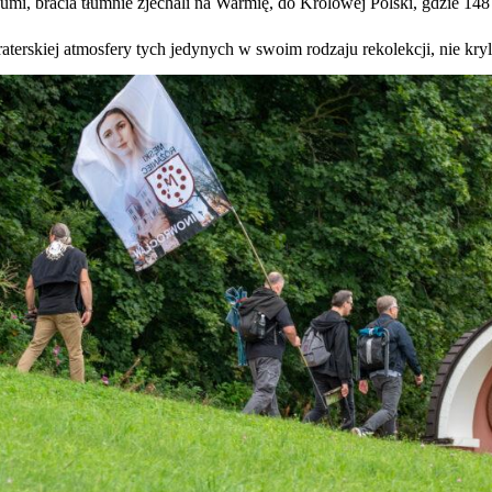
i, bracia tłumnie zjechali na Warmię, do Królowej Polski, gdzie 14
aterskiej atmosfery tych jedynych w swoim rodzaju rekolekcji, nie kryli