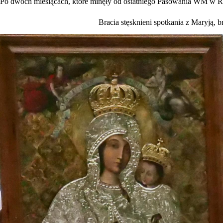
Po dwóch miesiącach, które minęły od ostatniego Pasowania WM w Rum
Bracia stęsknieni spotkania z Maryją, br