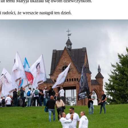
8 lat temu Maryja ukazała się dwóm dziewczynkom.
 radości, że wreszcie nastąpił ten dzień.