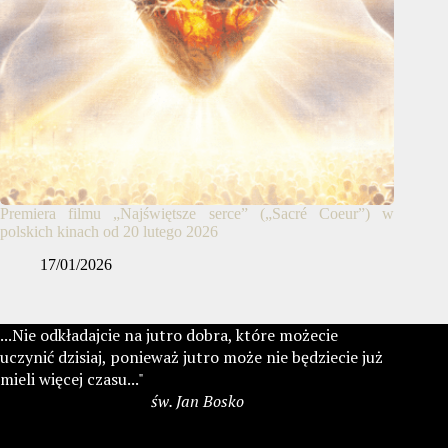
Premiera filmu „Najświętsze serce” („Sacré Coeur”) w
polskich kinach od 20 lutego 2026
17/01/2026
...Nie odkładajcie na jutro dobra, które możecie
uczynić dzisiaj, ponieważ jutro może nie będziecie już
mieli więcej czasu..."
św. Jan Bosko