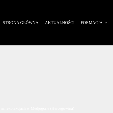
STRONA GŁÓWNA
AKTUALNOŚCI
FORMACJA
y na rekolekcjach w Medjugorie (Hercegowina)