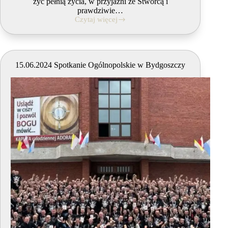
żyć pełnią życia, w przyjaźni ze Stwórcą i
prawdziwie…
Czytaj więcej
14.09.2024
Spotkanie
Ogólnopolskie
w
Gdańsku
15.06.2024 Spotkanie Ogólnopolskie w Bydgoszczy