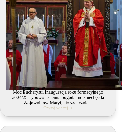
Moc Eucharystii Inauguracja roku formacyjnego
2024/25 Typowo jesienna pogoda nie zniechęciła
Wojowników Maryi, którzy licznie…
Czytaj więcej
14.09.2024
Moc
Eucharystii
–
Spotkanie