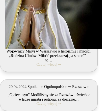
Wojownicy Maryi w Warszawie o heroizmie i miłości.
„Rodzina Ulmów. Miłość przekraczająca śmierć” –
to…
Czytaj więcej
11.05.2024
Spotkanie
Ogólnopolskie
w
Warszawie
20.04.2024 Spotkanie Ogólnopolskie w Rzeszowie
„Ojciec i syn” Modliliśmy się za Rzeszów i świeckie
władze miasta i regionu, za diecezję…
Czytaj więcej
20.04.2024
Spotkanie