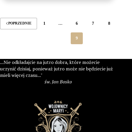
Ogólnopolskie
w
Rzeszowie
1
…
6
7
8
POPRZEDNIE
9
...Nie odkładajcie na jutro dobra, które możecie
uczynić dzisiaj, ponieważ jutro może nie będziecie już
mieli więcej czasu..."
św. Jan Bosko