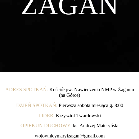
ŻAGAŃ
ADRES SPOTKAŃ:
Kościół pw. Nawiedzenia NMP w Żaganiu
(na Górce)
DZIEŃ SPOTKAŃ:
Pierwsza sobota miesiąca g. 8:00
LIDER:
Krzysztof Twardowski
OPIEKUN DUCHOWY:
ks. Andrzej Materyński
wojownicymaryizagan@gmail.com