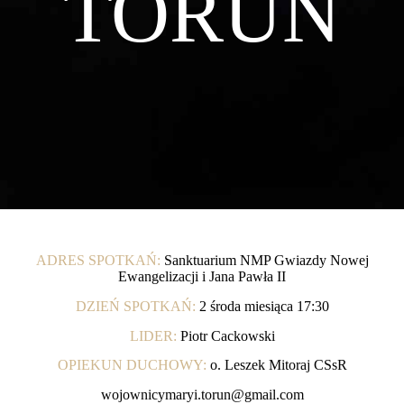
TORUŃ
ADRES SPOTKAŃ:
Sanktuarium NMP Gwiazdy Nowej
Ewangelizacji i Jana Pawła II
DZIEŃ SPOTKAŃ:
2 środa miesiąca 17:30
LIDER:
Piotr Cackowski
OPIEKUN DUCHOWY:
o. Leszek Mitoraj CSsR
wojownicymaryi.torun@gmail.com