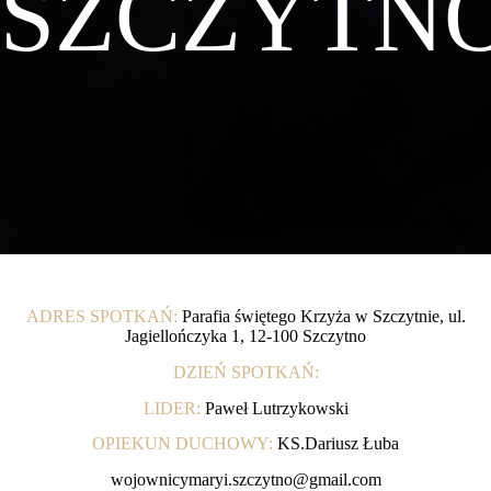
SZCZYTN
ADRES SPOTKAŃ:
Parafia świętego Krzyża w Szczytnie, ul.
Jagiellończyka 1, 12-100 Szczytno
DZIEŃ SPOTKAŃ:
LIDER:
Paweł Lutrzykowski
OPIEKUN DUCHOWY:
KS.Dariusz Łuba
wojownicymaryi.szczytno@gmail.com