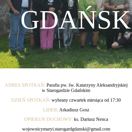
GDAŃSK
ADRES SPOTKAŃ:
Parafia pw. św. Katarzyny Aleksandryjskiej
w Starogardzie Gdańskim
DZIEŃ SPOTKAŃ:
wybrany czwartek miesiąca od 17:30
LIDER:
Arkadiusz Gosz
OPIEKUN DUCHOWY:
ks. Dariusz Nenca
wojownicymaryi.starogardgdanski@gmail.com