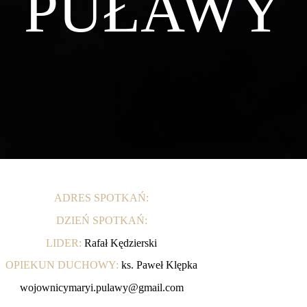
PUŁAWY
ADRES SPOTKAŃ:
DZIEŃ SPOTKAŃ:
LIDER:
Rafał Kędzierski
OPIEKUN DUCHOWY:
ks. Paweł Klępka
wojownicymaryi.pulawy@gmail.com