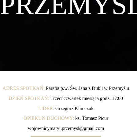
PRZEMYŚ
ADRES SPOTKAŃ:
Parafia p.w. Św. Jana z Dukli w Przemyślu
DZIEŃ SPOTKAŃ:
Trzeci czwartek miesiąca godz. 17:00
LIDER:
Grzegorz Klimczuk
OPIEKUN DUCHOWY:
ks. Tomasz Picur
wojownicymaryi.przemysl@gmail.com