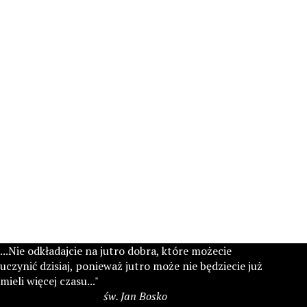
...Nie odkładajcie na jutro dobra, które możecie
uczynić dzisiaj, ponieważ jutro może nie będziecie już
mieli więcej czasu..."
św. Jan Bosko