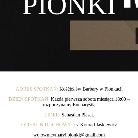
PIONKI
ADRES SPOTKAŃ:
Kośćiół św Barbary w Pionkach
DZIEŃ SPOTKAŃ:
Każda pierwsza sobota miesiąca 18:00 –
rozpoczynamy Eucharystią
LIDER:
Sebastian Piasek
OPIEKUN DUCHOWY:
ks. Konrad Jaśkiewicz
wojownicymaryi.pionki@gmail.com