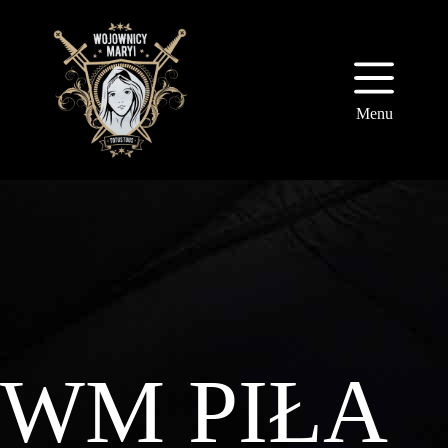
Przejdź
do
treści
Menu
WM
PIŁA