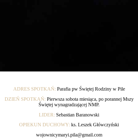
ADRES SPOTKAŃ:
Parafia pw Świętej Rodziny w Pile
DZIEŃ SPOTKAŃ:
Pierwsza sobota miesiąca, po porannej Mszy
Świętej wynagradzającej NMP.
LIDER:
Sebastian Baranowski
OPIEKUN DUCHOWY:
ks. Leszek Główczyński
wojownicymaryi.pila@gmail.com