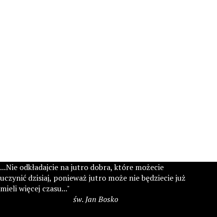
...Nie odkładajcie na jutro dobra, które możecie
uczynić dzisiaj, ponieważ jutro może nie będziecie już
mieli więcej czasu..."
św. Jan Bosko