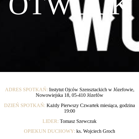
OTWOCK
ADRES SPOTKAŃ:
Instytut Ojców Szensztackich w Józefowie,
Nowowiejska 18, 05-410 Józefów
DZIEŃ SPOTKAŃ:
Każdy Pierwszy Czwartek miesiąca, godzina
19:00
LIDER:
Tomasz Szewczuk
OPIEKUN DUCHOWY:
ks. Wojciech Groch