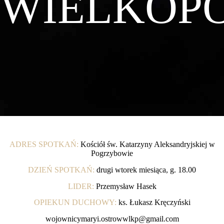
WIELKOPO
ADRES SPOTKAŃ:
Kościół św. Katarzyny Aleksandryjskiej w
Pogrzybowie
DZIEŃ SPOTKAŃ:
drugi wtorek miesiąca, g. 18.00
LIDER:
Przemysław Hasek
OPIEKUN DUCHOWY:
ks. Łukasz Kręczyński
wojownicymaryi.ostrowwlkp@gmail.com