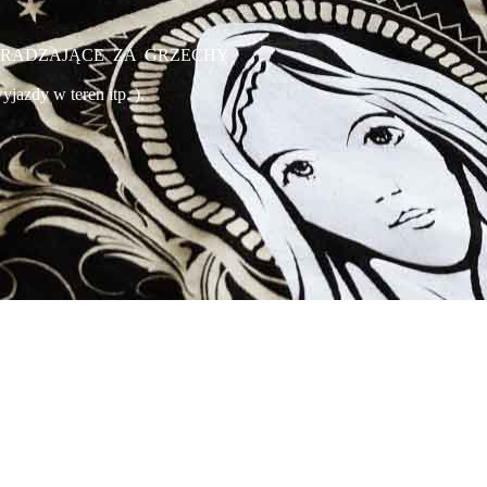
WYNAGRADZAJĄCE ZA GRZECHY
jazdy w teren itp. ).