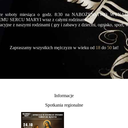
rwsze soboty miesiąca o godz. 8:30 na NABOŻEŃSTWO 
SERCU MARYI wraz z całymi rodzinami.
cyjne z naszymi rodzinami ( gry i zabawy z dziećmi, ognisko, sport, wy
Zapraszamy wszystkich mężczyzn w wieku od
18
do
50
lat!
Informacje
Spotkania regionalne