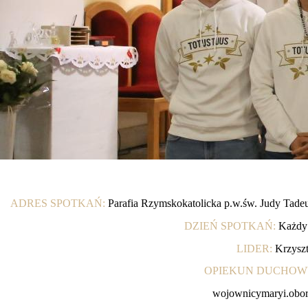
ADRES SPOTKAŃ:
Parafia Rzymskokatolicka p.w.św. Judy Tadeus
DZIEŃ SPOTKAŃ:
Każdy 4
LIDER:
Krzysz
OPIEKUN DUCHOW
wojownicymaryi.obor