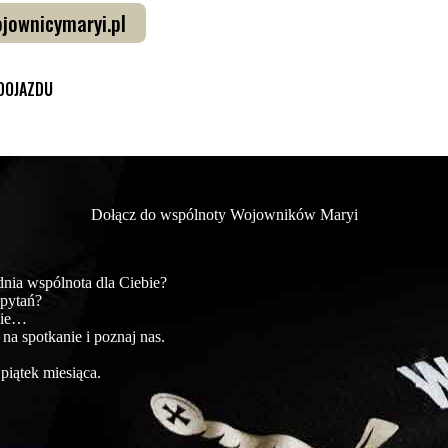
jownicymaryi.pl
DOJAZDU
Dołącz do wspólnoty Wojowników Maryi
dnia wspólnota dla Ciebie?
 pytań?
nie…
 na spotkanie i poznaj nas.
piątek miesiąca.