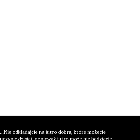
...Nie odkładajcie na jutro dobra, które możecie
uczynić dzisiaj, ponieważ jutro może nie będziecie