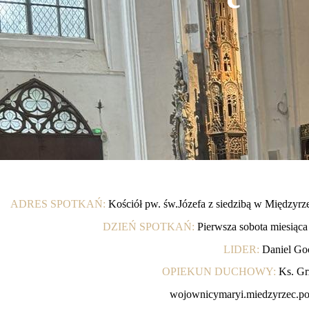
ADRES SPOTKAŃ:
Kościół pw. św.Józefa z siedzibą w Międzyrze
DZIEŃ SPOTKAŃ:
Pierwsza sobota miesiąca
LIDER:
Daniel Go
OPIEKUN DUCHOWY:
Ks. Gr
wojownicymaryi.miedzyrzec.p