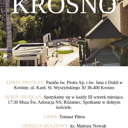
KROSNO
ADRES SPOTKAŃ:
Parafia św. Piotra Ap. i św. Jana z Dukli w
Krośnie, ul. Kard. St. Wyszyńskiego 30 38-400 Krosno
DZIEŃ SPOTKAŃ:
Spotykamy się w każdy III wtorek miesiąca.
17:30 Msza Św, Adoracja NS, Różaniec, Spotkanie w dolnym
kościele.
LIDER:
Tomasz Pitera
OPIEKUN DUCHOWY:
ks. Mateusz Nowak