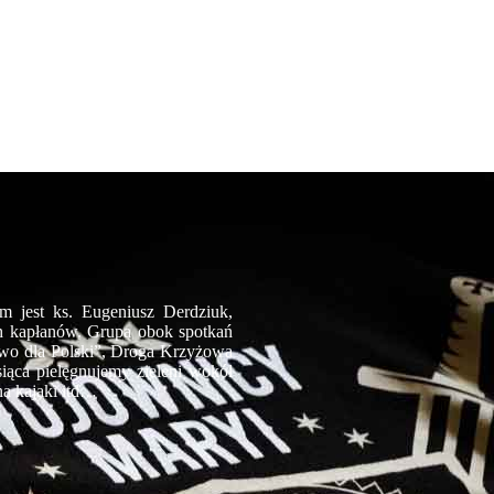
 jest ks. Eugeniusz Derdziuk,
ch kapłanów. Grupa obok spotkań
two dla Polski”, Droga Krzyżowa
iąca pielęgnujemy zieleni wokół
a kajaki itd…