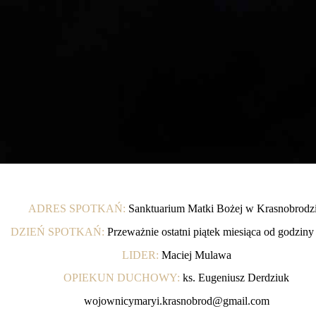
ADRES SPOTKAŃ:
Sanktuarium Matki Bożej w Krasnobrodzi
DZIEŃ SPOTKAŃ:
Przeważnie ostatni piątek miesiąca od godziny
LIDER:
Maciej Mulawa
OPIEKUN DUCHOWY:
ks. Eugeniusz Derdziuk
wojownicymaryi.krasnobrod@gmail.com