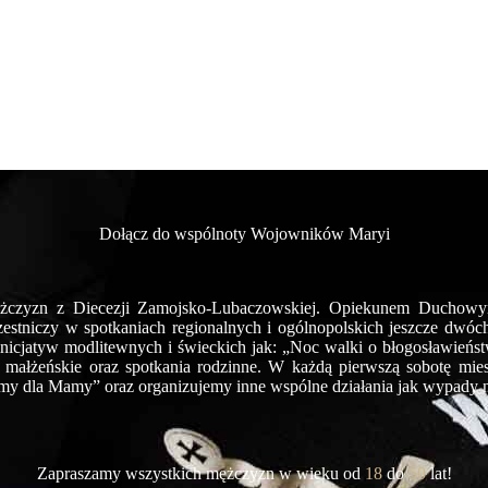
Dołącz do wspólnoty Wojowników Maryi
żczyzn z Diecezji Zamojsko-Lubaczowskiej. Opiekunem Duchowym
zestniczy w spotkaniach regionalnych i ogólnopolskich jeszcze dwó
inicjatyw modlitewnych i świeckich jak: „Noc walki o błogosławieńs
e małżeńskie oraz spotkania rodzinne. W każdą pierwszą sobotę mies
my dla Mamy” oraz organizujemy inne wspólne działania jak wypady n
Zapraszamy wszystkich mężczyzn w wieku od
18
do
50
lat!