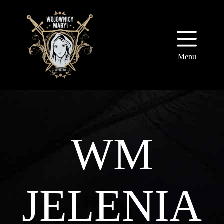
Przejdź
do
treści
Menu
WM
JELENIA