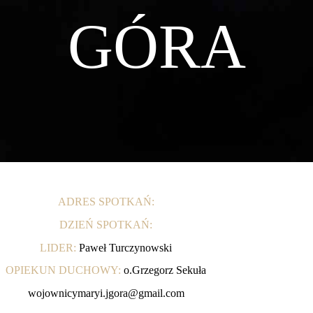
GÓRA
ADRES SPOTKAŃ:
DZIEŃ SPOTKAŃ:
LIDER:
Paweł Turczynowski
OPIEKUN DUCHOWY:
o.Grzegorz Sekuła
wojownicymaryi.jgora@gmail.com