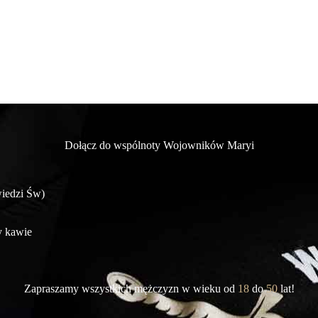
Dołącz do wspólnoty Wojowników Maryi
wiedzi Św)
y kawie
Zapraszamy wszystkich mężczyzn w wieku od
18
do
50
lat!