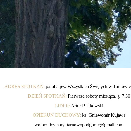
ADRES SPOTKAŃ:
parafia pw. Wszystkich Świętych w Tarnowi
DZIEŃ SPOTKAŃ:
Pierwsze soboty miesiąca, g. 7.30
LIDER:
Artur Białkowski
OPIEKUN DUCHOWY:
ks. Gniewomir Kujawa
wojownicymaryi.tarnowopodgorne@gmail.com