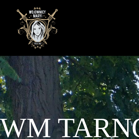
Przejdź
do
treści
WM
TARN