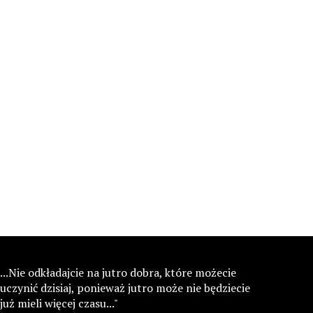
...Nie odkładajcie na jutro dobra, które możecie
uczynić dzisiaj, ponieważ jutro może nie będziecie
już mieli więcej czasu..."