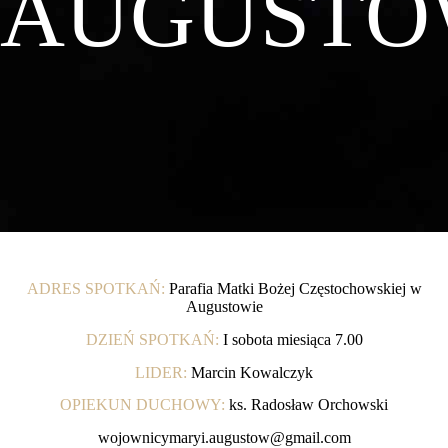
AUGUST
ADRES SPOTKAŃ:
Parafia Matki Bożej Częstochowskiej w
Augustowie
DZIEŃ SPOTKAŃ:
I sobota miesiąca 7.00
LIDER:
Marcin Kowalczyk
OPIEKUN DUCHOWY:
ks. Radosław Orchowski
wojownicymaryi.augustow@gmail.com